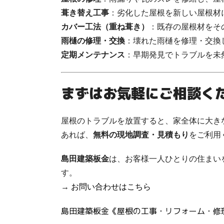
葺き替え工事
：劣化した屋根を新しい屋根材
カバー工法（重ね葺き）
：既存の屋根材をそ
雨樋の修理・交換
：壊れた雨樋を修理・交換
定期メンテナンス
：早期発見でトラブルを未
まずはお気軽にご相談く
屋根のトラブルを放置すると、家全体に大き
あれば、
無料の現地調査・見積もり
をご利用
島田建築板金
は、お客様一人ひとりの住まい
す。
→
お
問い合わせ
は
こちら
島田建築板金《屋根の工事・リフォーム・修