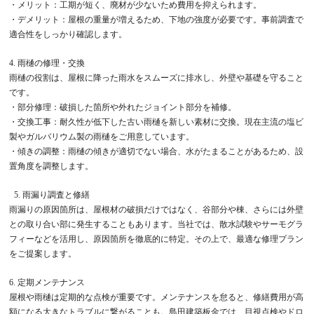
・メリット：工期が短く、廃材が少ないため費用を抑えられます。
・デメリット：屋根の重量が増えるため、下地の強度が必要です。事前調査で
適合性をしっかり確認します。
4. 雨樋の修理・交換
雨樋の役割は、屋根に降った雨水をスムーズに排水し、外壁や基礎を守ること
です。
・部分修理：破損した箇所や外れたジョイント部分を補修。
・交換工事：耐久性が低下した古い雨樋を新しい素材に交換。現在主流の塩ビ
製やガルバリウム製の雨樋をご用意しています。
・傾きの調整：雨樋の傾きが適切でない場合、水がたまることがあるため、設
置角度を調整します。
5. 雨漏り調査と修繕
雨漏りの原因箇所は、屋根材の破損だけではなく、谷部分や棟、さらには外壁
との取り合い部に発生することもあります。当社では、散水試験やサーモグラ
フィーなどを活用し、原因箇所を徹底的に特定。その上で、最適な修理プラン
をご提案します。
6. 定期メンテナンス
屋根や雨樋は定期的な点検が重要です。メンテナンスを怠ると、修繕費用が高
額になる大きなトラブルに繋がることも。島田建築板金では、目視点検やドロ