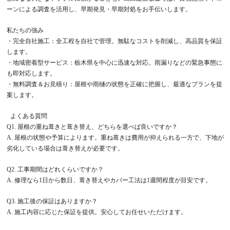
ーンによる調査を活用し、早期発見・早期対処をお手伝いします。
私たちの強み
・完全自社施工：全工程を自社で管理。無駄なコストを削減し、高品質を保証
します。
・地域密着型サービス：栃木県を中心に迅速な対応。雨漏りなどの緊急事態に
も即対応します。
・無料調査＆お見積り：屋根や雨樋の状態を正確に把握し、最適なプランを提
案します。
よくある質問
Q1. 屋根の重ね葺きと葺き替え、どちらを選べば良いですか？
A. 屋根の状態や予算によります。重ね葺きは費用が抑えられる一方で、下地が
劣化している場合は葺き替えが必要です。
Q2. 工事期間はどれくらいですか？
A. 修理なら1日から数日、葺き替えやカバー工法は1週間程度が目安です。
Q3. 施工後の保証はありますか？
A. 施工内容に応じた保証を提供。安心してお任せいただけます。