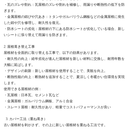
・瓦のズレや割れ：瓦屋根のズレや割れを補修し、雨漏りや断熱性の低下を防
ぎます。
・金属屋根の錆びや穴あき：トタンやガルバリウム鋼板などの金属屋根に発生
した錆や穴を修理し、耐久性を復元。
・防水シートの劣化：屋根材の下にある防水シートが劣化している場合、新し
いシートに張り替えて雨漏りを防ぎます。
2. 屋根葺き替え工事
屋根材を全面的に取り替える工事で、以下の効果があります。
・耐久性の向上：経年劣化が進んだ屋根材を新しい材料に交換し、耐用年数を
大幅に延ばします。
・デザインの刷新：新しい屋根材を使用することで、美観を向上。
・断熱性能の向上：断熱材を追加することで、夏涼しく冬暖かい住環境を実現
します。
使用できる屋根材の例：
・瓦屋根：日本瓦、セメント瓦など
・金属屋根：ガルバリウム鋼板、アルミ合金
・スレート屋根：耐久性があり、軽量でコストパフォーマンスが良い
3. カバー工法（重ね葺き）
古い屋根材を剥がさず、その上に新しい屋根材を重ねる工法です。