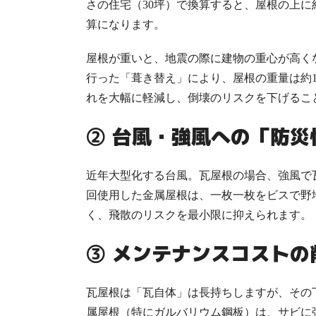
さの住宅（30坪）で換算すると、
屋根の上に
算になります。
屋根が重いと、地震の際に建物の重心が高く
行った「葺き替え」により、屋根の重量は
約1
れを大幅に軽減し、倒壊のリスクを下げるこ
② 台風・強風への「防災
近年大型化する台風。瓦屋根の場合、強風で
回使用した金属屋根は、一枚一枚をビスで野
く、飛散のリスクを最小限に抑えられます。
③ メンテナンスコストの
瓦屋根は「瓦自体」は長持ちしますが、その
属屋根（特にガルバリウム鋼板）は、サビに