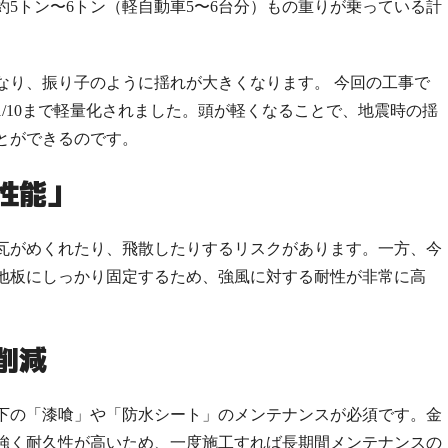
約5トン〜6トン（軽自動車5〜6台分）もの重り
が乗っている計
なり、振り子のように揺れが大きくなります。 今回の工事で
/10
まで軽量化されました。頭が軽くなることで、地震時の揺
とができるのです。
性能」
瓦がめくれたり、飛散したりするリスクがあります。一方、今
地板にしっかり固定するため、強風に対する耐性が非常に高
削減
下の「漆喰」や「防水シート」のメンテナンスが必須です。金
強く耐久性が高いため、一度施工すれば長期間メンテナンスの